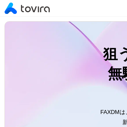
toviraについて
顧客の見える化
toviraについて
狙
顧客を開拓する
顧客の見える化
待つから攻めるへ、AI時代の新しいアプローチ
無
顧客とつながる
顧客を開拓する
概要説明
MA／SFAツールと顧客開拓ツールの違い
コアアナリティクスとは
顧客とつながる
概要説明
サポート体制
料金体系
営業AIエージェント
運営会社
概要
FAXDM
機能
スコアリング
業務効率化を実現