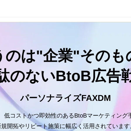
うのは"企業"そのもの
駄のないBtoB広告
パーソナライズFAXDM
は、低コストかつ即効性のあるBtoBマーケティング手
新規開拓やリピート施策に幅広く活用されています。