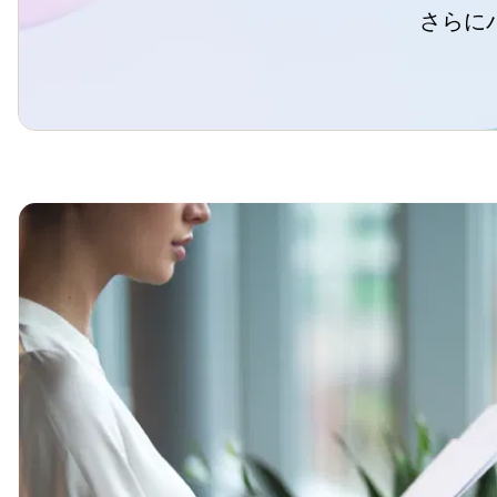
企業アクセス分類機能
さらに
料金体系
顧客体験改善・営業力改善
企業アクセス分析機能
機能
料金体系
業種別・企業規模別ヒートマップ
紙DM自動送付
機能
パワーポイント形式レポート自動作成
企業ターゲティング広告
ユーザーロール機能
検索キーワード・指名検索調査
企業・部署データベース
顧客ワークフロー機能
ページ・ディレクトリ別分析機能
展示会・紙DM反響観測機能
製品登録機能
CV動線分析
デジタルセールスルーム
FAQ機能
B2Bインテント広告
ダウンロード機能
ステップメール
サポートチケット機能