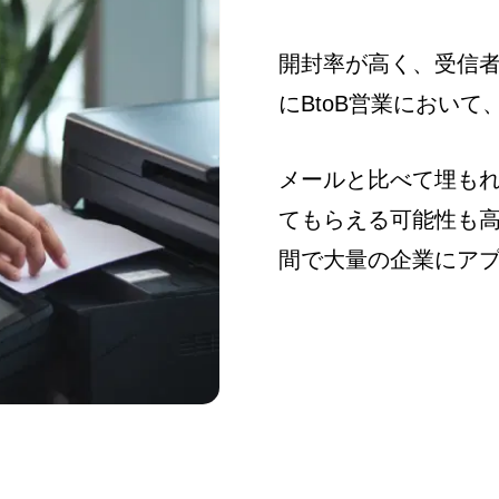
開封率が高く、受信
にBtoB営業におい
メールと比べて埋も
てもらえる可能性も
間で大量の企業にア