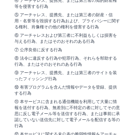
④ アーチャレス、提携先、または第三者の知的財産権
等を侵害する行為
⑤ アーチャレス、提携先、または第三者の財産・信
用・名誉等を毀損する行為および、プライバシーに関す
る権利、肖像権その他の権利を侵害する行為
⑥ アーチャレスおよび第三者に不利益もしくは損害を
与える行為、またはそのおそれのある行為
⑦ 公序良俗に反する行為
⑧ 法令に違反する行為や犯罪行為、それらを幇助する
行為、またはそのおそれのある行為
⑨ アーチャレス、提携先、または第三者のサイトを装
ったフィッシング行為
⑩ 有害プログラムを含んだ情報やデータを登録、提供
する行為
⑪ 本サービスに含まれる通信機能を利用して大量に情
報を送付する行為、無差別に不特定の者に対してその意
思に反し電子メール等を送信する行為、または事前に承
認していない送信先に対して電子メールを配信する等の
行為
⑫ 本サービスに関する未公表の脆弱性情報をアーチャ