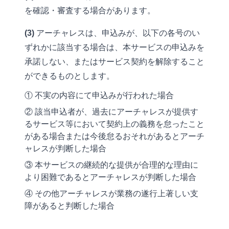
を確認・審査する場合があります。
データハブ機能
(3)
アーチャレスは、申込みが、以下の各号のい
マニュアル機能
ずれかに該当する場合は、本サービスの申込みを
分析・通知機能
承諾しない、またはサービス契約を解除すること
ができるものとします。
メール・LINE配信機能
① 不実の内容にて申込みが行われた場合
② 該当申込者が、過去にアーチャレスが提供す
るサービス等において契約上の義務を怠ったこと
がある場合または今後怠るおそれがあるとアーチ
ャレスが判断した場合
③ 本サービスの継続的な提供が合理的な理由に
より困難であるとアーチャレスが判断した場合
④ その他アーチャレスが業務の遂行上著しい支
障があると判断した場合