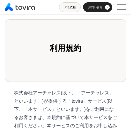
デモ依頼
お問い合せ
toviraについて
顧客の見える化
toviraについて
利用規約
顧客を開拓する
顧客の見える化
待つから攻めるへ、AI時代の新しいアプローチ
顧客とつながる
顧客を開拓する
概要説明
MA／SFAツールと顧客開拓ツールの違い
コアアナリティクスとは
株式会社アーチャレス(以下、「アーチャレス」
サポート体制
顧客とつながる
概要説明
といいます。)が提供する「tovira」サービス(以
料金体系
運営会社
営業AIエージェント
下、「本サービス」といいます。)をご利用にな
概要
るお客さまは、本規約に基づいて本サービスをご
機能
スコアリング
業務効率化を実現
利用ください。本サービスのご利用をお申し込み
企業アクセス分類機能