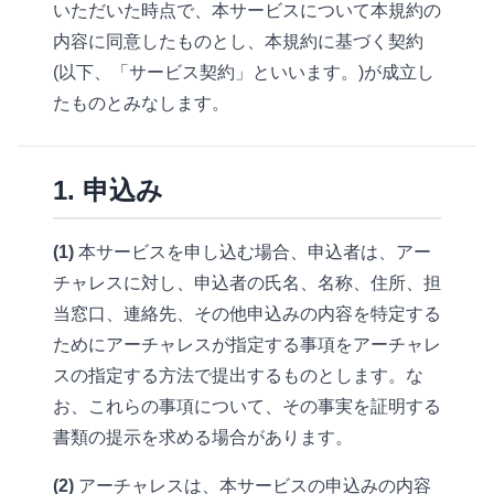
いただいた時点で、本サービスについて本規約の
料金体系
顧客体験改善・営業力改善
内容に同意したものとし、本規約に基づく契約
企業アクセス分析機能
機能
(以下、「サービス契約」といいます。)が成立し
料金体系
業種別・企業規模別ヒートマップ
たものとみなします。
紙DM自動送付
機能
パワーポイント形式レポート自動作成
企業ターゲティング広告
ユーザーロール機能
1. 申込み
検索キーワード・指名検索調査
企業・部署データベース
顧客ワークフロー機能
ページ・ディレクトリ別分析機能
(1)
本サービスを申し込む場合、申込者は、アー
展示会・紙DM反響観測機能
製品登録機能
チャレスに対し、申込者の氏名、名称、住所、担
CV動線分析
デジタルセールスルーム
当窓口、連絡先、その他申込みの内容を特定する
FAQ機能
ためにアーチャレスが指定する事項をアーチャレ
B2Bインテント広告
ダウンロード機能
スの指定する方法で提出するものとします。な
お、これらの事項について、その事実を証明する
ステップメール
サポートチケット機能
書類の提示を求める場合があります。
フォーム生成
動画配信機能
(2)
アーチャレスは、本サービスの申込みの内容